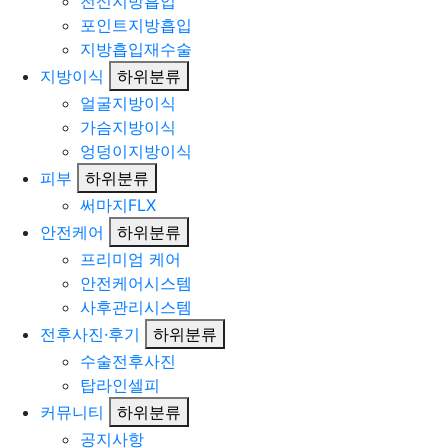
전신지방흡입
포인트지방흡입
지방흡입재수술
지방이식
하위분류
얼굴지방이식
가슴지방이식
엉덩이지방이식
피부
하위분류
써마지FLX
안전케어
하위분류
프리미엄 케어
안전케어시스템
사후관리시스템
전후사진·후기
하위분류
수술전후사진
탑라인셀피
커뮤니티
하위분류
공지사항