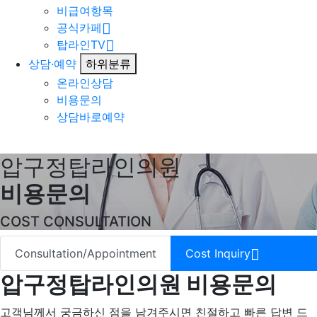
비급여항목
공식카페
탑라인TV
상담·예약
하위분류
온라인상담
비용문의
상담바로예약
압구정탑라인의원
비용문의
COST CONSULTATION
Consultation/Appointment
Cost Inquiry
압구정탑라인의원 비용문의
고객님께서 궁금하신 점을 남겨주시면 친절하고 빠른 답변 드