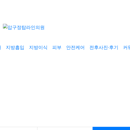
개
지방흡입
지방이식
피부
안전케어
전후사진·후기
커