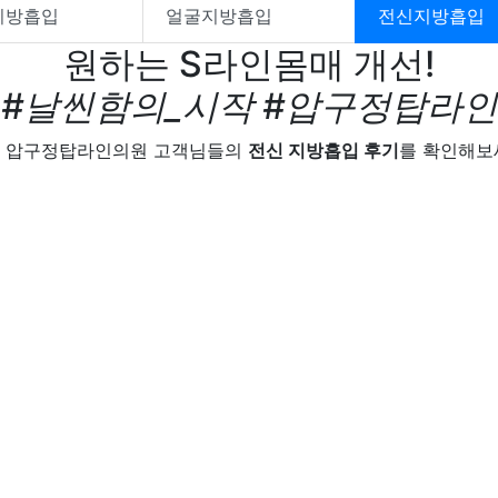
지방흡입
얼굴지방흡입
전신지방흡입
원하는 S라인몸매 개선!
#날씬함의_시작 #압구정탑라인
 압구정탑라인의원 고객님들의
전신 지방흡입 후기
를 확인해보