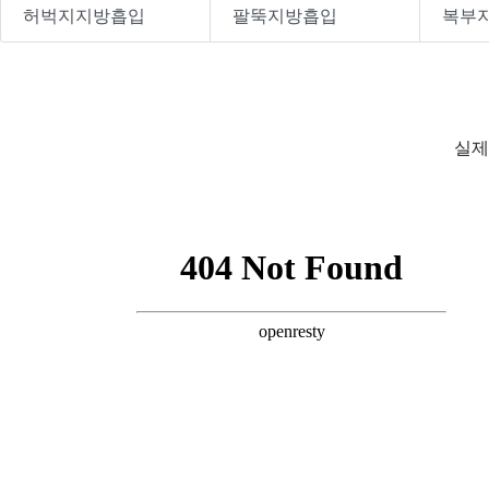
허벅지지방흡입
팔뚝지방흡입
복부
실제