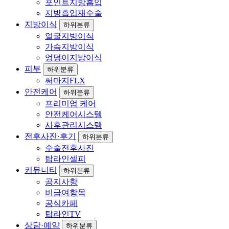
포인트지방흡입
지방흡입재수술
지방이식
하위분류
얼굴지방이식
가슴지방이식
엉덩이지방이식
피부
하위분류
써마지FLX
안전케어
하위분류
프리미엄 케어
안전케어시스템
사후관리시스템
전후사진·후기
하위분류
수술전후사진
탑라인셀피
커뮤니티
하위분류
공지사항
비급여항목
공식카페
탑라인TV
상담·예약
하위분류