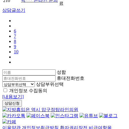
박*** 온라인 문의
210
료
상담글쓰기
6
7
8
9
10
성함
휴대전화번호
상담부위선택
개인정보 수집동의
[내용보기]
상담신청
이용약관
개인정보취급방침
환자권리장전
비급여항목