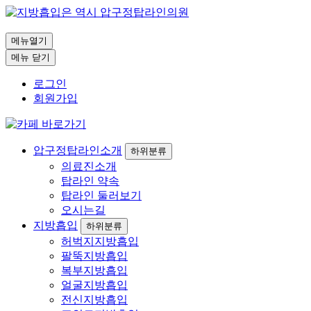
메뉴열기
메뉴 닫기
로그인
회원가입
압구정탑라인소개
하위분류
의료진소개
탑라인 약속
탑라인 둘러보기
오시는길
지방흡입
하위분류
허벅지지방흡입
팔뚝지방흡입
복부지방흡입
얼굴지방흡입
전신지방흡입