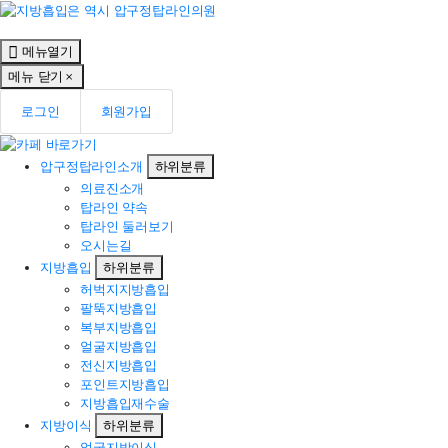
메뉴열기
메뉴 닫기
로그인
회원가입
압구정탑라인소개
하위분류
의료진소개
탑라인 약속
탑라인 둘러보기
오시는길
지방흡입
하위분류
허벅지지방흡입
팔뚝지방흡입
복부지방흡입
얼굴지방흡입
전신지방흡입
포인트지방흡입
지방흡입재수술
지방이식
하위분류
얼굴지방이식