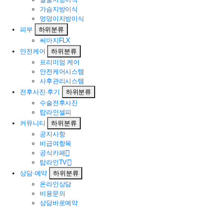
가슴지방이식
엉덩이지방이식
피부
하위분류
써마지FLX
안전케어
하위분류
프리미엄 케어
안전케어시스템
사후관리시스템
전후사진·후기
하위분류
수술전후사진
탑라인셀피
커뮤니티
하위분류
공지사항
비급여항목
공식카페
탑라인TV
상담·예약
하위분류
온라인상담
비용문의
상담바로예약