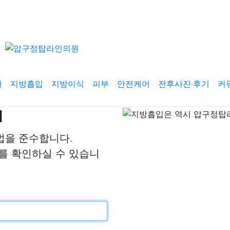
개
지방흡입
지방이식
피부
안전케어
전후사진·후기
커
N
을 준수합니다.
를 확인하실 수 있습니